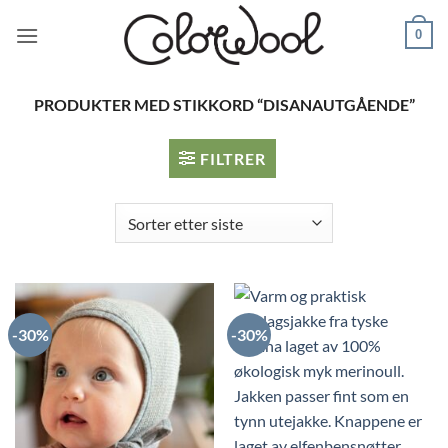
Skip
0
to
content
PRODUKTER MED STIKKORD “DISANAUTGÅENDE”
FILTRER
-30%
-30%