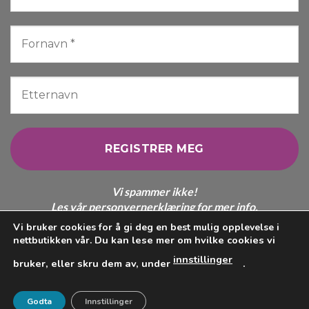
Vi spammer ikke!
Les vår
personvernerklæring
for mer info.
Vi bruker cookies for å gi deg en best mulig opplevelse i
Du kan lese mer om hvilke cookies vi
nettbutikken vår.
innstillinger
bruker, eller skru dem av, under
.
Vipps
Klarna
Credit
Visa
MasterCar
Card
Godta
Innstillinger
OPPHAVSRETT 2026 © COLORWOOL