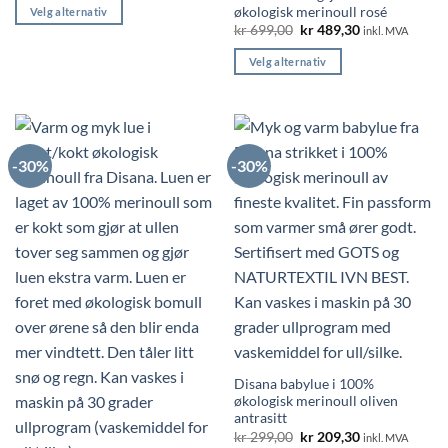
var:
er:
økologisk merinoull rosé
Velg alternativ
kr 299,00.
kr 209,30.
Opprinnelig
Nåværende
kr
699,00
kr
489,30
inkl. MVA
Dette
pris
pris
var:
er:
produktet
Velg alternativ
kr 699,00.
kr 489,30.
har
Dette
flere
produktet
varianter.
har
Alternativene
flere
kan
-30%
-30%
varianter.
velges
Alternativene
på
kan
produktsiden
velges
på
produktsiden
Disana babylue i 100%
økologisk merinoull oliven
antrasitt
Opprinnelig
Nåværende
kr
299,00
kr
209,30
inkl. MVA