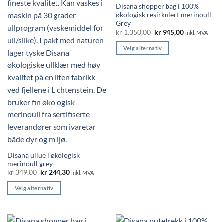
Disana shopper bag i 100%
kan
økologisk resirkulert merinoull
velges
Grey
på
Opprinnelig
Nåværende
kr
1.350,00
kr
945,00
inkl. MVA
produktsiden
pris
pris
var:
er:
Velg alternativ
kr 1.350,00.
kr 945,00.
Dette
produktet
har
flere
varianter.
Alternativene
kan
velges
på
produktsiden
Disana ullue i økologisk
merinoull grey
Opprinnelig
Nåværende
kr
349,00
kr
244,30
inkl. MVA
pris
pris
var:
er:
Velg alternativ
kr 349,00.
kr 244,30.
Dette
produktet
har