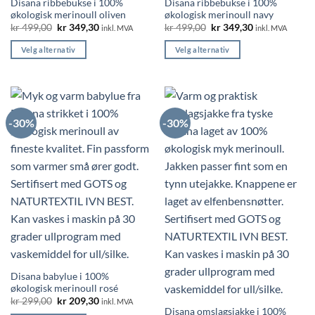
Disana ribbebukse i 100%
Disana ribbebukse i 100%
økologisk merinoull oliven
økologisk merinoull navy
Opprinnelig
Nåværende
Opprinnelig
Nåværende
kr
499,00
kr
349,30
kr
499,00
kr
349,30
inkl. MVA
inkl. MVA
pris
pris
pris
pris
var:
er:
var:
er:
Velg alternativ
Velg alternativ
kr 499,00.
kr 349,30.
kr 499,00.
kr 349,30.
Dette
Dette
produktet
produktet
har
har
flere
flere
-30%
-30%
varianter.
varianter.
Alternativene
Alternativene
kan
kan
velges
velges
på
på
produktsiden
produktsiden
Disana babylue i 100%
økologisk merinoull rosé
Opprinnelig
Nåværende
kr
299,00
kr
209,30
inkl. MVA
pris
pris
Disana omslagsjakke i 100%