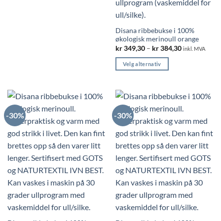
flere
varianter.
Alternativene
Disana ribbebukse i 100%
kan
økologisk merinoull orange
Price
kr
349,30
–
kr
384,30
velges
inkl. MVA
range:
på
kr 349,30
Velg alternativ
through
produktsiden
kr 384,30
Dette
produktet
har
flere
-30%
-30%
varianter.
Alternativene
kan
velges
på
produktsiden