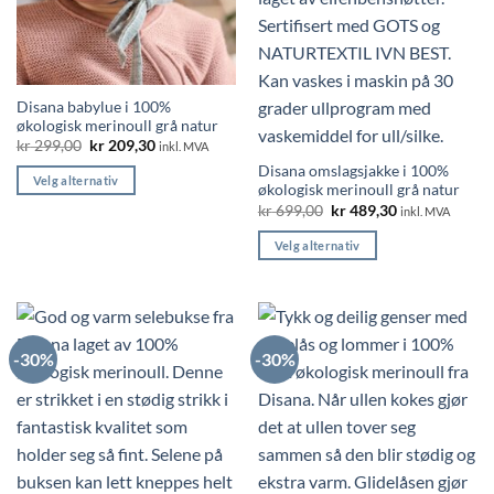
Disana babylue i 100%
økologisk merinoull grå natur
Opprinnelig
Nåværende
kr
299,00
kr
209,30
inkl. MVA
pris
pris
Disana omslagsjakke i 100%
var:
er:
Velg alternativ
kr 299,00.
kr 209,30.
økologisk merinoull grå natur
Dette
Opprinnelig
Nåværende
kr
699,00
kr
489,30
inkl. MVA
pris
pris
produktet
var:
er:
Velg alternativ
har
kr 699,00.
kr 489,30.
Dette
flere
produktet
varianter.
har
Alternativene
flere
kan
-30%
-30%
varianter.
velges
Alternativene
på
kan
produktsiden
velges
på
produktsiden