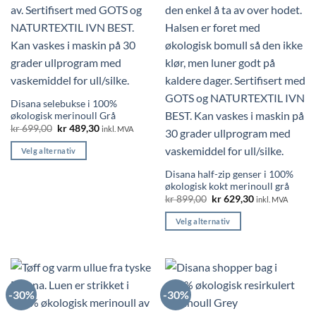
Disana selebukse i 100%
økologisk merinoull Grå
Opprinnelig
Nåværende
kr
699,00
kr
489,30
inkl. MVA
pris
pris
var:
er:
Velg alternativ
kr 699,00.
kr 489,30.
Dette
Disana half-zip genser i 100%
produktet
økologisk kokt merinoull grå
har
Opprinnelig
Nåværende
kr
899,00
kr
629,30
inkl. MVA
pris
pris
flere
var:
er:
Velg alternativ
kr 899,00.
kr 629,30.
varianter.
Dette
Alternativene
produktet
kan
har
velges
flere
på
-30%
-30%
varianter.
produktsiden
Alternativene