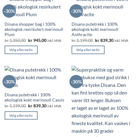
flere
-30%
-30%
varianter.
Alternativene
Disana shopper bag i 100%
Disana putetrekk i 100%
kan
økologisk resirkulert merinoull
økologisk kokt merinoull
velges
Plum
Anthracite
på
Opprinnelig
Nåværende
Opprinnelig
Nåværende
kr
1.350,00
kr
945,00
kr
1.199,00
kr
839,30
inkl. MVA
inkl. MVA
produktsiden
pris
pris
pris
pris
var:
er:
var:
er:
Velg alternativ
Velg alternativ
kr 1.350,00.
kr 945,00.
kr 1.199,00.
kr 839,30.
Dette
Dette
produktet
produktet
har
har
flere
flere
-30%
-30%
varianter.
varianter.
Alternativene
Alternativene
Disana putetrekk i 100%
kan
kan
økologisk kokt merinoull Cassis
velges
velges
Opprinnelig
Nåværende
kr
1.199,00
kr
839,30
inkl. MVA
på
på
pris
pris
var:
er:
produktsiden
produktsiden
Velg alternativ
kr 1.199,00.
kr 839,30.
Dette
produktet
har