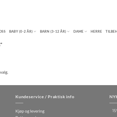
OSS
BABY (0-2 ÅR)
BARN (3-12 ÅR)
DAME
HERRE
TILBE
”
valg.
Kundeservice / Praktisk info
NY
15
Kjøp og levering