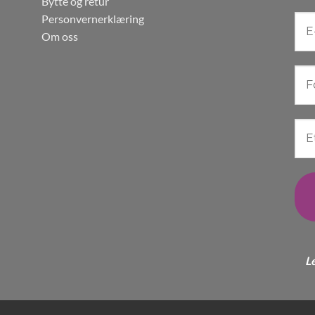
Bytte og retur
Personvernerklæring
Om oss
L