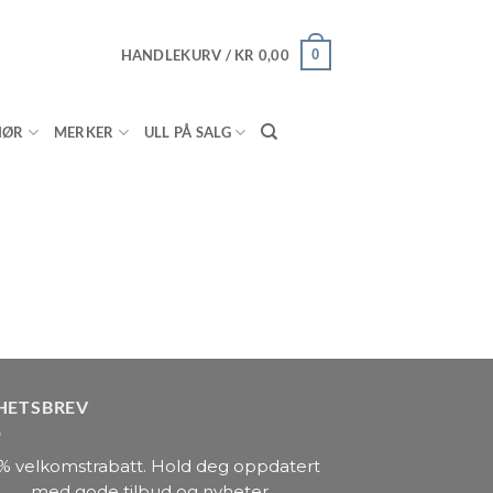
HANDLEKURV /
KR
0,00
0
HØR
MERKER
ULL PÅ SALG
HETSBREV
% velkomstrabatt. Hold deg oppdatert
med gode tilbud og nyheter