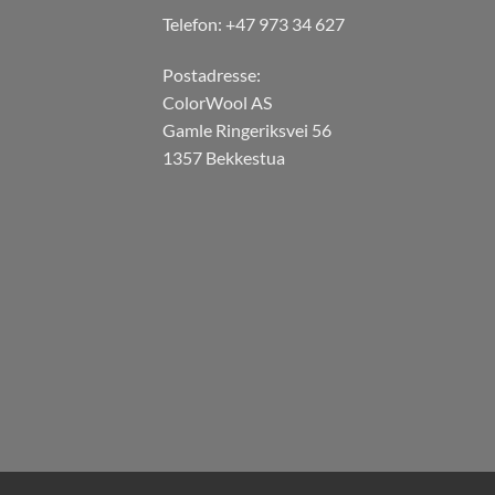
Telefon: +47 973 34 627
Postadresse:
ColorWool AS
Gamle Ringeriksvei 56
1357 Bekkestua