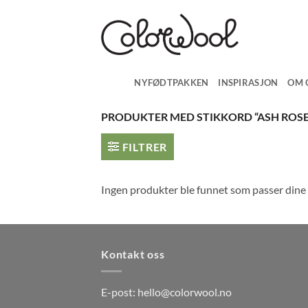
Skip
to
content
NYFØDTPAKKEN
INSPIRASJON
OM 
PRODUKTER MED STIKKORD “ASH ROSE
FILTRER
Ingen produkter ble funnet som passer dine 
Kontakt oss
E-post:
hello@colorwool.no