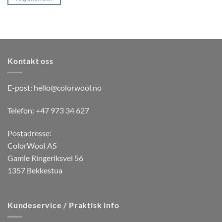
Dette
produktet
har
flere
varianter.
Kontakt oss
Alternativene
kan
velges
E-post:
hello@colorwool.no
på
produktsiden
Telefon: +47 973 34 627
Postadresse:
ColorWool AS
Gamle Ringeriksvei 56
1357 Bekkestua
Kundeservice / Praktisk info