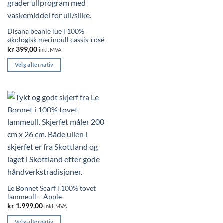
kan
velges
på
Disana beanie lue i 100%
produktsiden
økologisk merinoull cassis-rosé
kr
399,00
inkl. MVA
Velg alternativ
Dette
produktet
har
flere
varianter.
Alternativene
kan
velges
på
produktsiden
Le Bonnet Scarf i 100% tovet
lammeull – Apple
kr
1.999,00
inkl. MVA
Velg alternativ