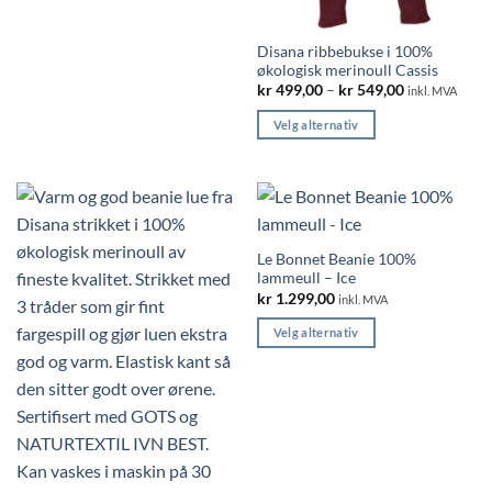
har
flere
Disana ribbebukse i 100%
varianter.
økologisk merinoull Cassis
Alternativene
Price
kr
499,00
–
kr
549,00
inkl. MVA
range:
kan
kr 499,00
Velg alternativ
velges
through
kr 549,00
Dette
på
produktet
produktsiden
har
flere
varianter.
Le Bonnet Beanie 100%
Alternativene
lammeull – Ice
kan
kr
1.299,00
inkl. MVA
velges
på
Velg alternativ
produktsiden
Dette
produktet
har
flere
varianter.
Alternativene