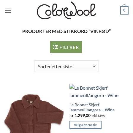
Skip
0
to
content
PRODUKTER MED STIKKORD “VINRØD”
FILTRER
Le Bonnet Skjerf
lammeull/angora – Wine
kr
1.299,00
inkl. MVA
Velg alternativ
Dette