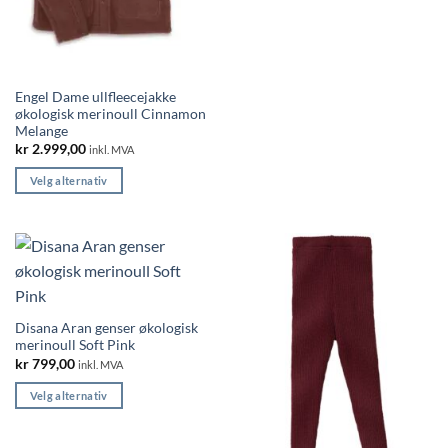
produktet
har
flere
varianter.
Engel Dame ullfleecejakke
Alternativene
økologisk merinoull Cinnamon
kan
Melange
velges
kr
2.999,00
inkl. MVA
på
Velg alternativ
produktsiden
Dette
produktet
har
flere
varianter.
Alternativene
Disana Aran genser økologisk
kan
merinoull Soft Pink
velges
kr
799,00
inkl. MVA
på
produktsiden
Velg alternativ
Dette
produktet