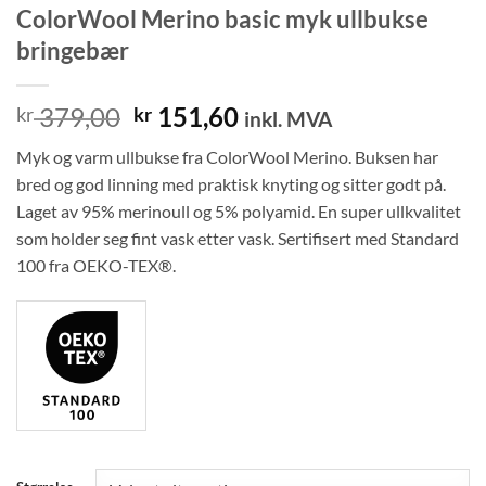
ColorWool Merino basic myk ullbukse
bringebær
Opprinnelig
Nåværende
379,00
151,60
kr
kr
inkl. MVA
pris
pris
Myk og varm ullbukse fra ColorWool Merino. Buksen har
var:
er:
bred og god linning med praktisk knyting og sitter godt på.
kr 379,00.
kr 151,60.
Laget av 95% merinoull og 5% polyamid. En super ullkvalitet
som holder seg fint vask etter vask. Sertifisert med Standard
100 fra OEKO-TEX®.