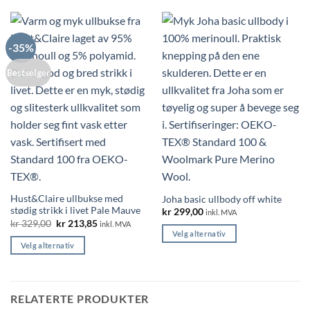
-35%
Bestselger
Hust&Claire ullbukse med
Joha basic ullbody off white
stødig strikk i livet Pale Mauve
kr
299,00
inkl. MVA
Opprinnelig
Nåværende
kr
329,00
kr
213,85
inkl. MVA
pris
pris
Velg alternativ
var:
er:
Velg alternativ
Dette
kr 329,00.
kr 213,85.
Dette
produktet
produktet
har
har
flere
RELATERTE PRODUKTER
flere
varianter.