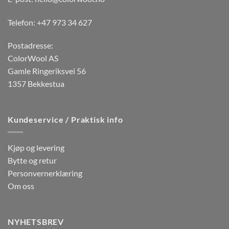
velges
på
på
Telefon: +47 973 34 627
produktsiden
produktsiden
Postadresse:
ColorWool AS
Gamle Ringeriksvei 56
1357 Bekkestua
Kundeservice / Praktisk info
Kjøp og levering
Bytte og retur
Personvernerklæring
Om oss
NYHETSBREV