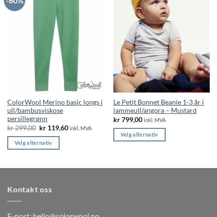
-60%
varianter.
Alternativene
Alternativene
kan
kan
velges
velges
på
på
produktsiden
produktsiden
ColorWool Merino basic longs i
Le Petit Bonnet Beanie 1-3 år i
ull/bambusviskose
lammeull/angora – Mustard
persillegrønn
kr
799,00
inkl. MVA
Opprinnelig
Nåværende
kr
299,00
kr
119,60
inkl. MVA
pris
pris
Velg alternativ
var:
er:
Velg alternativ
Dette
kr 299,00.
kr 119,60.
Dette
produktet
produktet
har
har
flere
flere
varianter.
Kontakt oss
varianter.
Alternativene
Alternativene
kan
kan
E-post:
hello@colorwool.no
velges