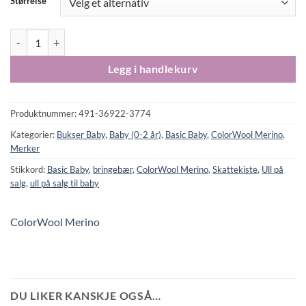
Størrelse
ColorWool Merino basic myk ullbukse bringebær antall
Legg i handlekurv
Produktnummer:
491-36922-3774
Kategorier:
Bukser Baby
,
Baby (0-2 år)
,
Basic Baby
,
ColorWool Merino
,
Merker
Stikkord:
Basic Baby
,
bringebær
,
ColorWool Merino
,
Skattekiste
,
Ull på
salg
,
ull på salg til baby
ColorWool Merino
DU LIKER KANSKJE OGSÅ…