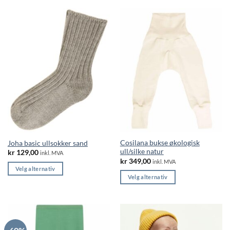
varianter.
Alternativene
Alternativene
kan
kan
velges
velges
på
på
produktsiden
produktsiden
Cosilana bukse økologisk
Joha basic ullsokker sand
ull/silke natur
kr
129,00
inkl. MVA
kr
349,00
inkl. MVA
Velg alternativ
Velg alternativ
Dette
Dette
produktet
produktet
har
har
flere
flere
varianter.