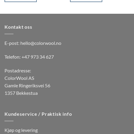
Dette
Dette
produktet
produktet
har
har
flere
flere
Kontakt oss
varianter.
varianter.
Alternativene
Alternativene
kan
kan
E-post:
hello@colorwool.no
velges
velges
på
på
Telefon: +47 973 34 627
produktsiden
produktsiden
Postadresse:
ColorWool AS
Gamle Ringeriksvei 56
1357 Bekkestua
Kundeservice / Praktisk info
Kjøp og levering