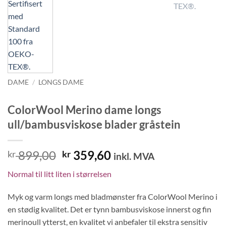
DAME
/
LONGS DAME
ColorWool Merino dame longs
ull/bambusviskose blader gråstein
Opprinnelig
Nåværende
899,00
359,60
kr
kr
inkl. MVA
pris
pris
Normal til litt liten i størrelsen
var:
er:
kr 899,00.
kr 359,60.
Myk og varm longs med bladmønster fra ColorWool Merino i
en stødig kvalitet. Det er tynn bambusviskose innerst og fin
merinoull ytterst, en kvalitet vi anbefaler til ekstra sensitiv