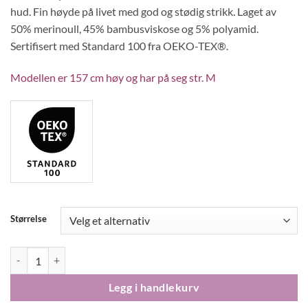
hud. Fin høyde på livet med god og stødig strikk. Laget av
50% merinoull, 45% bambusviskose og 5% polyamid.
Sertifisert med Standard 100 fra OEKO-TEX®.
Modellen er 157 cm høy og har på seg str. M
Størrelse
ColorWool Merino dame longs ull/bambusviskose blader gråstein anta
Legg i handlekurv