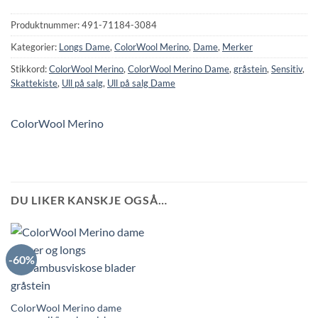
Produktnummer:
491-71184-3084
Kategorier:
Longs Dame
,
ColorWool Merino
,
Dame
,
Merker
Stikkord:
ColorWool Merino
,
ColorWool Merino Dame
,
gråstein
,
Sensitiv
,
Skattekiste
,
Ull på salg
,
Ull på salg Dame
ColorWool Merino
DU LIKER KANSKJE OGSÅ…
-60%
ColorWool Merino dame