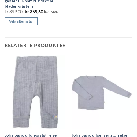
genser ull/bambusviskose
blader gråstein
Opprinnelig
Nåværende
kr
899,00
kr
359,60
inkl. MVA
pris
pris
var:
er:
Velg alternativ
kr 899,00.
kr 359,60.
Dette
produktet
har
RELATERTE PRODUKTER
flere
varianter.
Alternativene
kan
velges
på
produktsiden
Joha basic ullongs størrelse
Joha basic ullgenser størrelse