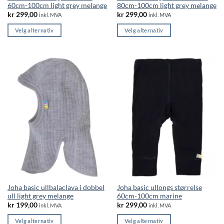
60cm-100cm light grey melange
80cm-100cm light grey melange
kr
299,00
kr
299,00
inkl. MVA
inkl. MVA
Velg alternativ
Velg alternativ
Dette
Dette
produktet
produktet
har
har
flere
flere
varianter.
varianter.
Alternativene
Alternativene
kan
kan
velges
velges
på
på
produktsiden
produktsiden
Joha basic ullbalaclava i dobbel
Joha basic ullongs størrelse
ull light grey melange
60cm-100cm marine
kr
199,00
kr
299,00
inkl. MVA
inkl. MVA
Velg alternativ
Velg alternativ