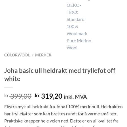
COLORWOOL
/
MERKER
Joha basic ull heldrakt med tryllefot off
white
Opprinnelig
Nåværende
399,00
319,20
kr
kr
inkl. MVA
pris
pris
Ekstra myk ull heldrakt fra Joha i 100% merinoull. Heldrakten
var:
er:
har trylleføtter som kan brettes rundt for å varme små tær.
kr 399,00.
kr 319,20.
Praktiske knapper hele veien ned. Dette er en ullkvalitet fra