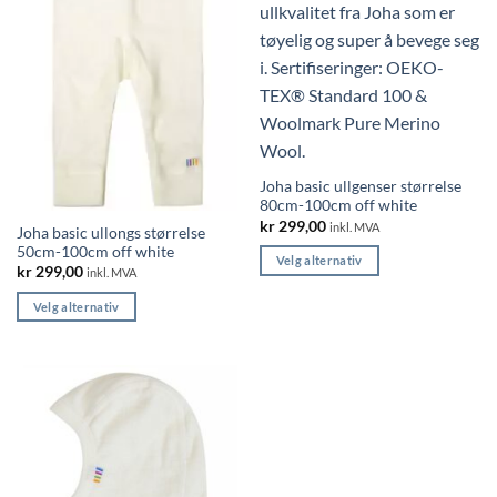
varianter.
Alternativene
Alternativene
kan
kan
velges
velges
på
på
produktsiden
produktsiden
Joha basic ullgenser størrelse
80cm-100cm off white
kr
299,00
inkl. MVA
Joha basic ullongs størrelse
50cm-100cm off white
Velg alternativ
kr
299,00
inkl. MVA
Dette
Velg alternativ
produktet
Dette
har
produktet
flere
har
varianter.
flere
Alternativene
varianter.
kan
Alternativene
velges
kan
på
velges
produktsiden