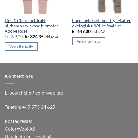
Hust&Claire heldrakt
Engel heldrakt med trylleføtter
ull/bambusviskose blomster
økologisk ull/silke Walnut
Adobe Rose
kr
649,00
inkl. MVA
Opprinnelig
Nåværende
kr
499,00
kr
324,35
inkl. MVA
pris
pris
Velg alternativ
var:
er:
Velg alternativ
Dette
kr 499,00.
kr 324,35.
Dette
produktet
produktet
har
har
flere
flere
varianter.
Kontakt oss
varianter.
Alternativene
Alternativene
kan
kan
E-post:
hello@colorwool.no
velges
velges
på
på
Telefon: +47 973 34 627
produktsiden
produktsiden
Postadresse:
ColorWool AS
Gamle Ringeriksvei 56