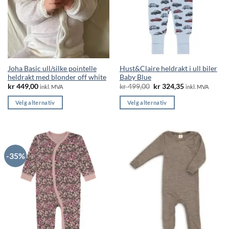
Joha Basic ull/silke pointelle
Hust&Claire heldrakt i ull biler
heldrakt med blonder off white
Baby Blue
Opprinnelig
Nåværende
kr
449,00
kr
499,00
kr
324,35
inkl. MVA
inkl. MVA
pris
pris
var:
er:
Velg alternativ
Velg alternativ
kr 499,00.
kr 324,35.
Dette
Dette
produktet
produktet
har
har
flere
flere
-35%
varianter.
varianter.
Alternativene
Alternativene
kan
kan
velges
velges
på
på
produktsiden
produktsiden