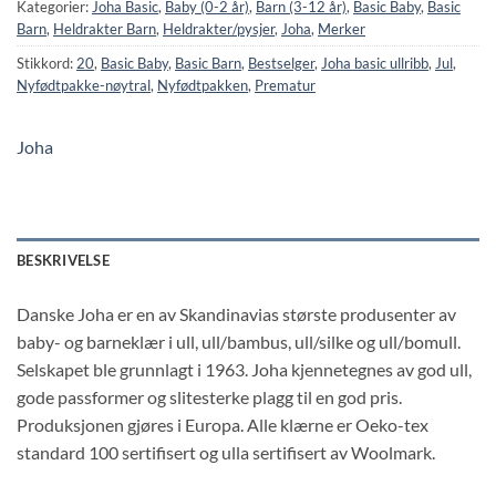
Kategorier:
Joha Basic
,
Baby (0-2 år)
,
Barn (3-12 år)
,
Basic Baby
,
Basic
Barn
,
Heldrakter Barn
,
Heldrakter/pysjer
,
Joha
,
Merker
Stikkord:
20
,
Basic Baby
,
Basic Barn
,
Bestselger
,
Joha basic ullribb
,
Jul
,
Nyfødtpakke-nøytral
,
Nyfødtpakken
,
Prematur
Joha
BESKRIVELSE
Danske Joha er en av Skandinavias største produsenter av
baby- og barneklær i ull, ull/bambus, ull/silke og ull/bomull.
Selskapet ble grunnlagt i 1963. Joha kjennetegnes av god ull,
gode passformer og slitesterke plagg til en god pris.
Produksjonen gjøres i Europa. Alle klærne er Oeko-tex
standard 100 sertifisert og ulla sertifisert av Woolmark.