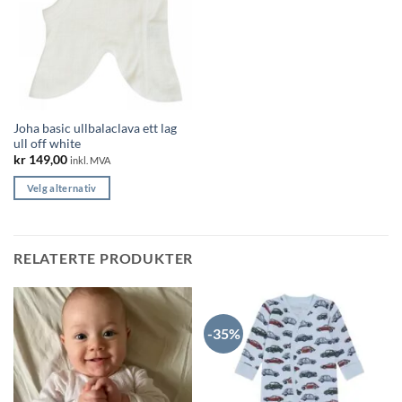
på
produktsiden
Joha basic ullbalaclava ett lag
ull off white
kr
149,00
inkl. MVA
Velg alternativ
Dette
produktet
har
RELATERTE PRODUKTER
flere
varianter.
Alternativene
kan
-35%
velges
på
produktsiden