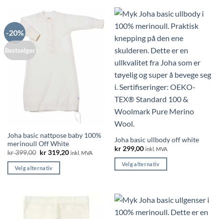
produktet
har
flere
-20%
varianter.
Alternativene
Bestselger
kan
velges
på
produktsiden
Joha basic nattpose baby 100%
Joha basic ullbody off white
merinoull Off White
kr
299,00
inkl. MVA
Opprinnelig
Nåværende
kr
399,00
kr
319,20
inkl. MVA
pris
pris
Velg alternativ
var:
er:
Velg alternativ
kr 399,00.
kr 319,20.
Dette
Dette
produktet
produktet
har
har
flere
flere
varianter.