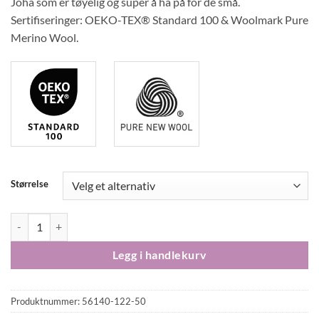
Joha som er tøyelig og super å ha på for de små.
Sertifiseringer: OEKO-TEX® Standard 100 & Woolmark Pure
Merino Wool.
Størrelse
Joha basic ull heldrakt med tryllefot off white antall
Legg i handlekurv
Produktnummer:
56140-122-50