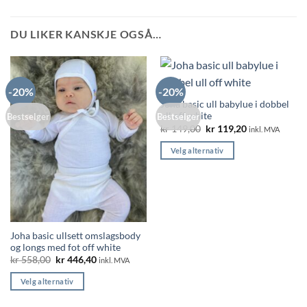
DU LIKER KANSKJE OGSÅ…
-20%
-20%
Joha basic ull babylue i dobbel
ull off white
Bestselger
Bestselger
Opprinnelig
Nåværende
kr
149,00
kr
119,20
inkl. MVA
pris
pris
var:
er:
Velg alternativ
kr 149,00.
kr 119,20.
Dette
produktet
har
flere
varianter.
Joha basic ullsett omslagsbody
Alternativene
og longs med fot off white
kan
Opprinnelig
Nåværende
kr
558,00
kr
446,40
inkl. MVA
velges
pris
pris
var:
er:
på
Velg alternativ
kr 558,00.
kr 446,40.
produktsiden
Dette