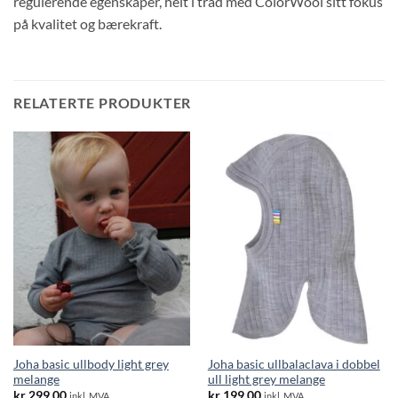
regulerende egenskaper, helt i tråd med ColorWool sitt fokus
på kvalitet og bærekraft.
RELATERTE PRODUKTER
Joha basic ullbody light grey
Joha basic ullbalaclava i dobbel
melange
ull light grey melange
kr
299,00
kr
199,00
inkl. MVA
inkl. MVA