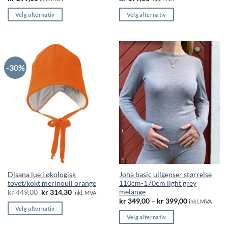
Velg alternativ
Velg alternativ
Dette
Dette
produktet
produktet
har
har
flere
flere
-30%
varianter.
varianter.
Alternativene
Alternativene
kan
kan
velges
velges
på
på
produktsiden
produktsiden
Disana lue i økologisk
Joha basic ullgenser størrelse
tovet/kokt merinoull orange
110cm-170cm light grey
melange
Opprinnelig
Nåværende
kr
449,00
kr
314,30
inkl. MVA
pris
pris
Price
kr
349,00
–
kr
399,00
inkl. MVA
var:
er:
range:
Velg alternativ
kr 449,00.
kr 314,30.
kr 349,00
Velg alternativ
Dette
through
kr 399,00