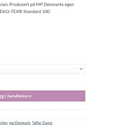
astan. Produsert på MP Denmarks egen
av OEKO-TEX® Standard 100.
tté sokker/tøfler med antiskli Brown Melange antall
gg i handlekurv
rker
,
mp Denmark
,
Tøfler Dame