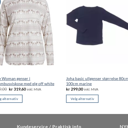
e Woman genser i
Joha basic ullgenser størrelse 80c
ambusviskose med elg off white
100cm marine
Opprinnelig
Nåværende
9,00
kr
319,60
kr
299,00
inkl. MVA
inkl. MVA
pris
pris
var:
er:
g alternativ
Velg alternativ
kr 799,00.
kr 319,60.
Dette
ktet
produktet
har
flere
Kundeservice / Praktisk info
NY