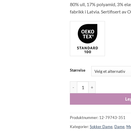
80% ull, 17% polyamid, 3% el
fabrikk i Latvia. Sertifisert 
Størrelse
MP Denmark Woman Hjørdis ullfro
Le
Produktnummer:
12-79743-351
Kategorier:
Sokker Dame
,
Dame
,
Me