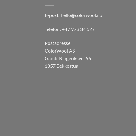
varianter.
varian
Alternativene
Alter
E-post:
hello@colorwool.no
kan
kan
velges
velge
Telefon: +47 973 34 627
på
på
produktsiden
produ
Postadresse:
ColorWool AS
Gamle Ringeriksvei 56
1357 Bekkestua