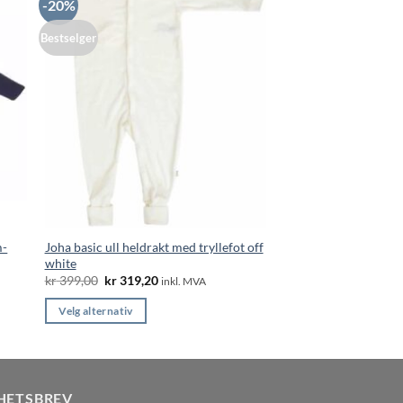
-20%
Bestselger
m-
Joha basic ull heldrakt med tryllefot off
white
Opprinnelig
Nåværende
kr
399,00
kr
319,20
inkl. MVA
pris
pris
var:
er:
Velg alternativ
kr 399,00.
kr 319,20.
Dette
produktet
har
flere
HETSBREV