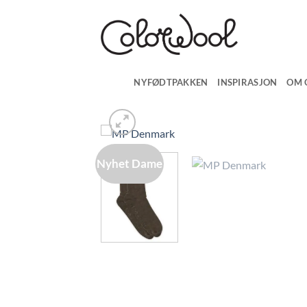
Skip
to
content
NYFØDTPAKKEN
INSPIRASJON
OM 
Nyhet Dame