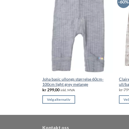
-60%
Joha basic ullongs størrelse 60cm-
Clair
100cm light grey melange
ull/b
kr
299,00
kr
79
inkl. MVA
Velg alternativ
Vel
Dette
Dette
produktet
produ
har
har
flere
flere
Kontakt oss