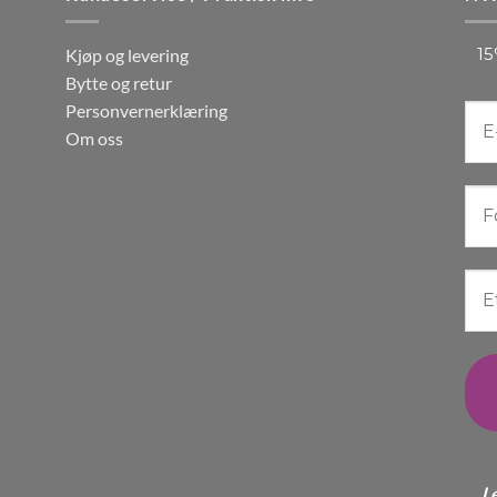
ter.
varianter.
nativene
Alternativene
15
Kjøp og levering
kan
Bytte og retur
s
velges
Personvernerklæring
på
Om oss
ktsiden
produktsiden
L