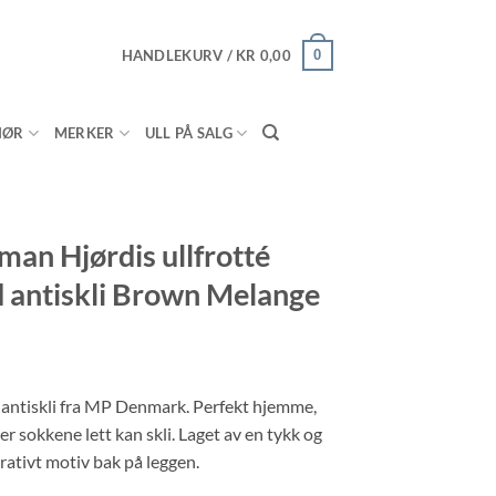
HANDLEKURV /
KR
0,00
0
HØR
MERKER
ULL PÅ SALG
n Hjørdis ullfrotté
d antiskli Brown Melange
d antiskli fra MP Denmark. Perfekt hjemme,
 der sokkene lett kan skli. Laget av en tykk og
rativt motiv bak på leggen.