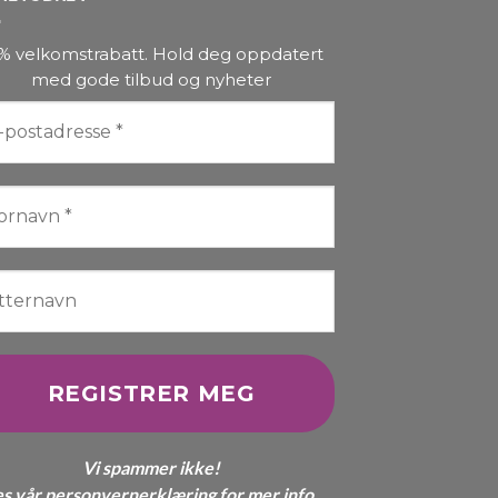
varianter.
Alternativene
% velkomstrabatt. Hold deg oppdatert
kan
med gode tilbud og nyheter
velges
på
produktsiden
Vi spammer ikke!
es vår
personvernerklæring
for mer info.