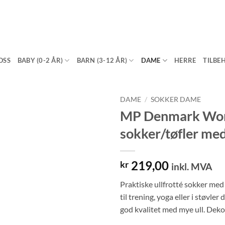
OSS
BABY (0-2 ÅR)
BARN (3-12 ÅR)
DAME
HERRE
TILBE
DAME
/
SOKKER DAME
MP Denmark Woma
sokker/tøfler me
219,00
kr
inkl. MVA
Praktiske ullfrotté sokker me
til trening, yoga eller i støvler
god kvalitet med mye ull. Deko