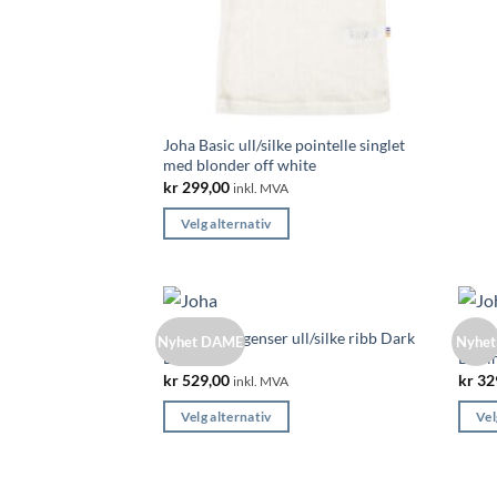
produ
har
flere
varian
Alter
kan
Joha Basic ull/silke pointelle singlet
velge
med blonder off white
på
kr
299,00
inkl. MVA
produ
Velg alternativ
Dette
produktet
har
flere
Joha Dame genser ull/silke ribb Dark
Joha t
Nyhet DAME
Nyhet
varianter.
Beige
Deni
Alternativene
kr
529,00
kr
32
inkl. MVA
kan
Velg alternativ
Vel
velges
Dette
Dette
på
produktet
produ
produktsiden
har
har