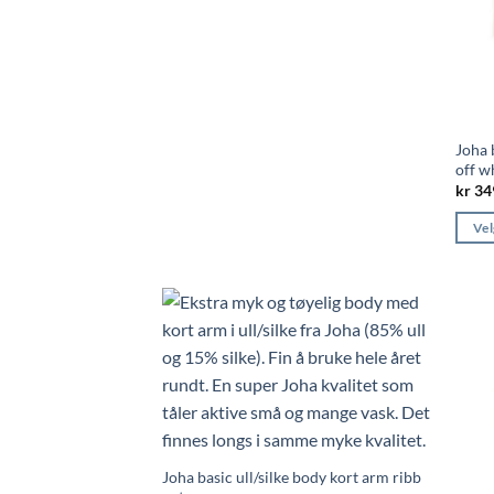
produktet
har
flere
varianter.
Alternativene
kan
Joha 
velges
off w
på
kr
34
produktsiden
Vel
Dette
produ
har
flere
varian
Alter
kan
velge
på
Joha basic ull/silke body kort arm ribb
produ