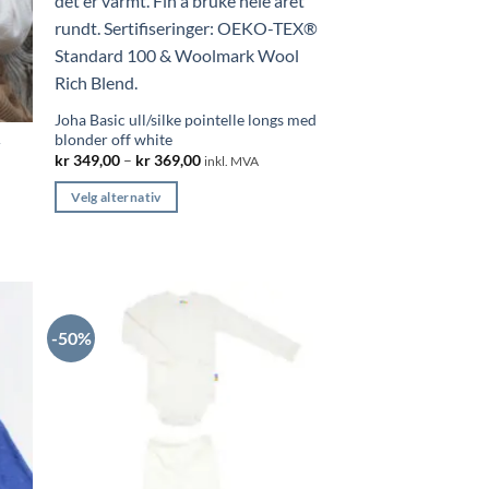
Joha Basic ull/silke pointelle longs med
blonder off white
r
Price
kr
349,00
–
kr
369,00
inkl. MVA
range:
kr 349,00
Velg alternativ
through
kr 369,00
Dette
produktet
har
flere
varianter.
-50%
Alternativene
kan
velges
på
produktsiden