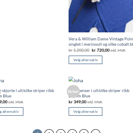
ktet
ter.
nativene
Vera & William Dame Vintage Poin
s
singlet i merinoull og silke cobalt b
Opprinnelig
Nåværende
kr
1.200,00
kr
720,00
inkl. MVA
pris
pris
ktsiden
var:
er:
Velg alternativ
kr 1.200,00.
kr 720,00.
Dette
produktet
har
flere
-skjorte i ull/silke striper ribb
Joha genser i ull/silke striper ribb
Nyhet
varianter.
m Blue
Denim Blue
Alternativene
9,00
kr
349,00
inkl. MVA
inkl. MVA
kan
g alternativ
Velg alternativ
velges
Dette
på
ktet
produktet
produktsiden
har