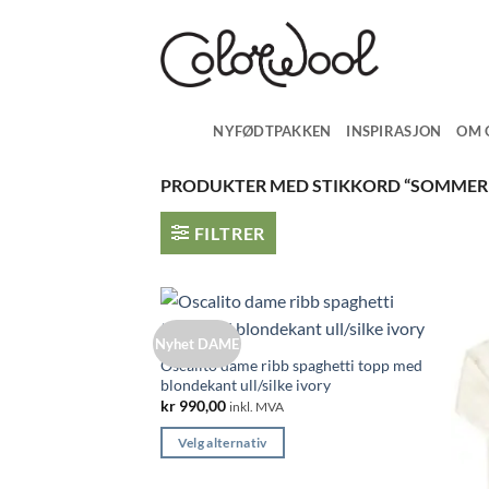
Skip
to
content
NYFØDTPAKKEN
INSPIRASJON
OM 
PRODUKTER MED STIKKORD “SOMMER
FILTRER
Nyhet DAME
Oscalito dame ribb spaghetti topp med
blondekant ull/silke ivory
kr
990,00
inkl. MVA
Velg alternativ
Dette