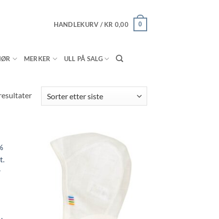
HANDLEKURV /
KR
0,00
0
HØR
MERKER
ULL PÅ SALG
Sorted
resultater
by
latest