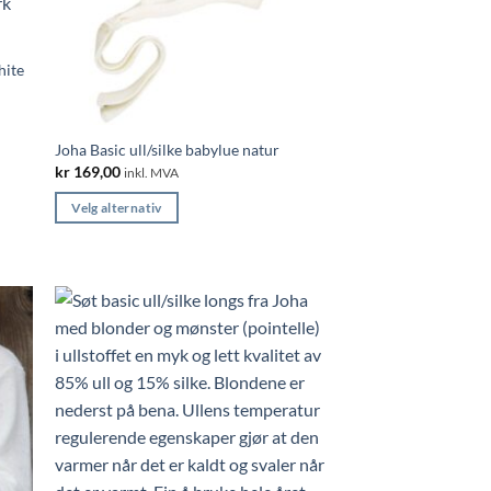
hite
Joha Basic ull/silke babylue natur
kr
169,00
inkl. MVA
Velg alternativ
Dette
produktet
har
flere
varianter.
Alternativene
kan
velges
på
produktsiden