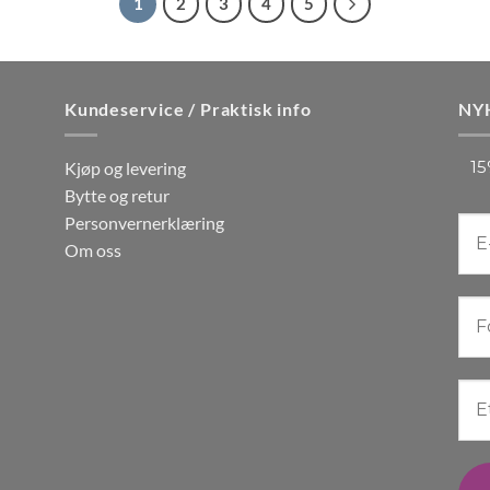
1
2
3
4
5
flere
ter.
varianter.
nativene
Alternativene
kan
Kundeservice / Praktisk info
NY
s
velges
på
15
Kjøp og levering
ktsiden
produktsiden
Bytte og retur
Personvernerklæring
Om oss