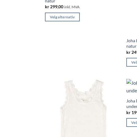
natur
kr
299,00
inkl. MVA
Velg alternativ
Dette
produktet
har
Joha 
flere
natur
kr
24
varianter.
Alternativene
Vel
kan
Dette
velges
produ
på
har
produktsiden
flere
varian
Joha B
Alter
under
kan
kr
19
velge
Vel
på
Dette
produ