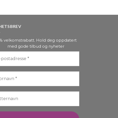
flere
varianter.
Alternativene
kan
HETSBREV
velges
på
% velkomstrabatt. Hold deg oppdatert
produktsiden
med gode tilbud og nyheter