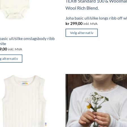
Joha basic ull/silke longs ribb off w
kr
299,00
inkl. MVA
Velg alternativ
basic ull/silke omslagsbody ribb
Dette
hite
produktet
9,00
inkl. MVA
har
g alternativ
flere
varianter.
ktet
Alternativene
kan
velges
ter.
på
nativene
produktsiden
s
ktsiden