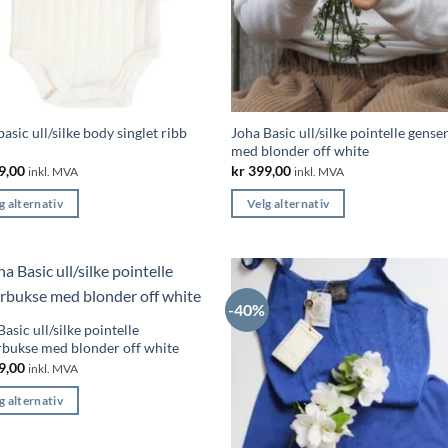
basic ull/silke body singlet ribb
Joha Basic ull/silke pointelle gense
med blonder off white
9,00
kr
399,00
inkl. MVA
inkl. MVA
g alternativ
Velg alternativ
Dette
ktet
produktet
har
flere
-40%
ter.
varianter.
asic ull/silke pointelle
nativene
Alternativene
bukse med blonder off white
kan
9,00
inkl. MVA
s
velges
g alternativ
på
ktsiden
produktsiden