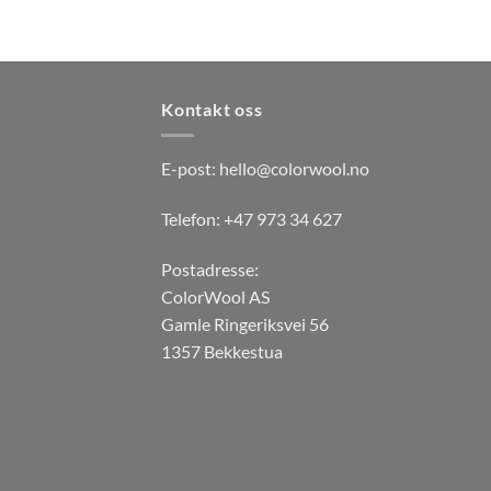
flere
flere
varianter.
varian
Alternativene
Alter
kan
kan
Kontakt oss
velges
velge
på
på
E-post:
hello@colorwool.no
produktsiden
produ
Telefon: +47 973 34 627
Postadresse:
ColorWool AS
Gamle Ringeriksvei 56
1357 Bekkestua