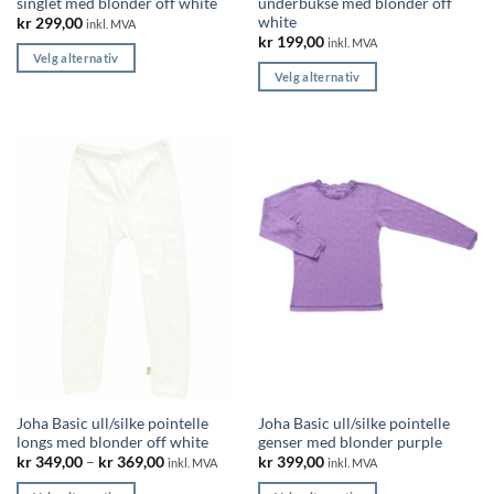
singlet med blonder off white
underbukse med blonder off
white
kr
299,00
inkl. MVA
kr
199,00
inkl. MVA
Velg alternativ
Velg alternativ
Dette
Dette
produktet
produktet
har
har
flere
flere
varianter.
varianter.
Alternativene
Alternativene
kan
kan
velges
velges
på
på
produktsiden
produktsiden
Joha Basic ull/silke pointelle
Joha Basic ull/silke pointelle
longs med blonder off white
genser med blonder purple
Price
kr
349,00
–
kr
369,00
kr
399,00
inkl. MVA
inkl. MVA
range:
kr 349,00