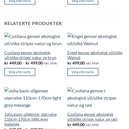
Velg alternativ
Velg alternativ
through
kr 369,00
Dette
Dette
produktet
produktet
har
har
RELATERTE PRODUKTER
flere
flere
varianter.
varianter.
Alternativene
Alternativene
kan
kan
velges
velges
Cosilana genser økologisk
Engel genser økologisk ull/silke
på
på
ull/silke striper natur og brun
Walnut
produktsiden
produktsiden
Price
kr
449,00
–
kr
499,00
kr
499,00
inkl. MVA
inkl. MVA
range:
kr 449,00
Velg alternativ
Velg alternativ
through
kr 499,00
Dette
Dette
produktet
produktet
har
har
flere
flere
varianter.
varianter.
Alternativene
Alternativene
Joha basic ullgenser størrelse
Cosilana genser økologisk
kan
kan
110cm-170cm light grey
ull/silke striper natur og rød
velges
velges
melange
kr
449,00
inkl. MVA
på
på