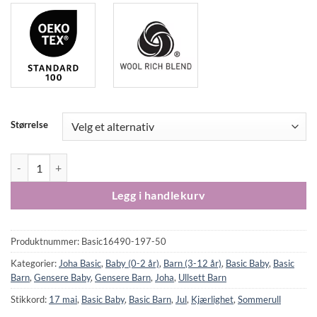
Størrelse
Joha Basic ull/silke pointelle genser med blonder off white antall
Legg i handlekurv
Produktnummer:
Basic16490-197-50
Kategorier:
Joha Basic
,
Baby (0-2 år)
,
Barn (3-12 år)
,
Basic Baby
,
Basic
Barn
,
Gensere Baby
,
Gensere Barn
,
Joha
,
Ullsett Barn
Stikkord:
17 mai
,
Basic Baby
,
Basic Barn
,
Jul
,
Kjærlighet
,
Sommerull