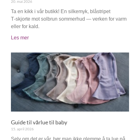
20. mai 2026
Ta en kikk i vår butikk! En silkemyk, blåstripet
T‑skjorte mot solbrun sommerhud — verken for varm
eller for kald.
Les mer
Guide til vårlue til baby
15. april 2026
Selv om det er vår, bør man ikke glemme å ta lue på