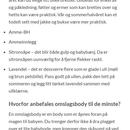
og påkledning, føtter og ermer som kan brettes over og
hette kan være praktisk. Vår og sommerhalvåret kan et
todelt sett med jakke og bukse være mer praktisk.
Amme-BH
Ammeinnlegg
Sitronsåpe – det blir både gulp og babybæsj. Da er
sitronsåpen uunværlig for å fjerne flekker raskt.
Lavendel – det er dessverre flere som er glade i ull (møll
og brun pelsbille). Pass godt på ullen, pakk den tett på
sommeren og legg litt tørket lavendel sammen med
ullklærne.
Hvorfor anbefales omslagsbody til de minste?
En omslagsbody er en body som er åpnes foran på
magen til babyen. Du trenger derfor ikke å dra plagget
over et lite babyhode, men knepper den skåsomt på ved