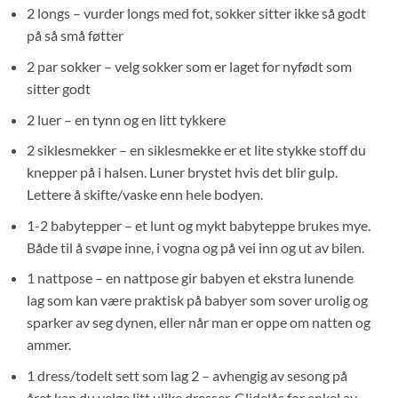
2 longs – vurder longs med fot, sokker sitter ikke så godt
på så små føtter
2 par sokker – velg sokker som er laget for nyfødt som
sitter godt
2 luer – en tynn og en litt tykkere
2 siklesmekker – en siklesmekke er et lite stykke stoff du
knepper på i halsen. Luner brystet hvis det blir gulp.
Lettere å skifte/vaske enn hele bodyen.
1-2 babytepper – et lunt og mykt babyteppe brukes mye.
Både til å svøpe inne, i vogna og på vei inn og ut av bilen.
1 nattpose – en nattpose gir babyen et ekstra lunende
lag som kan være praktisk på babyer som sover urolig og
sparker av seg dynen, eller når man er oppe om natten og
ammer.
1 dress/todelt sett som lag 2 – avhengig av sesong på
året kan du velge litt ulike dresser. Glidelås for enkel av