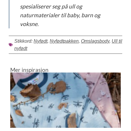
spesialiserer seg på ull og
naturmaterialer til baby, barn og
voksne.
Stikkord:
Nyfødt
,
Nyfødtpakken
,
Omslagsbody
,
Ull til
nyfødt
Mer inspirasjon